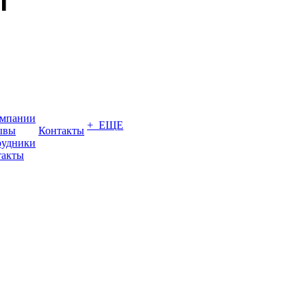
омпании
+ ЕЩЕ
ывы
Контакты
рудники
такты