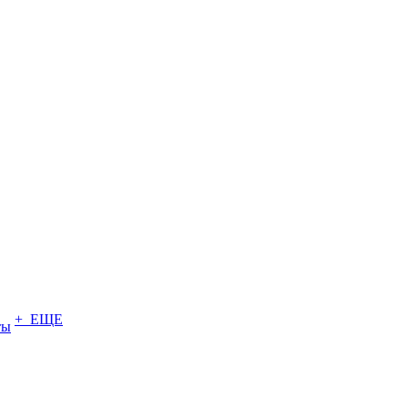
+ ЕЩЕ
ты