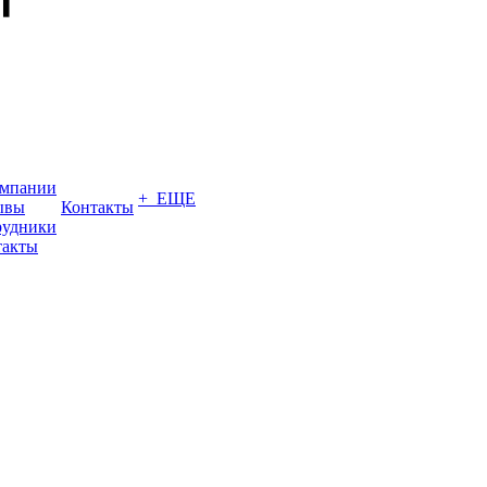
омпании
+ ЕЩЕ
ывы
Контакты
рудники
такты