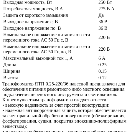
Выходная мощность, Вт
250 Вт
Потребляемая мощность, В.А
275 В.А
Защита от короткого замыкания
Да
Выходное напряжение с, В
36 В
Выходное напряжение по, В
36 В
Номинальное напряжение питания от сети
220 В
переменного тока АС 50 Гц с, В
Номинальное напряжение питания от сети
220 В
переменного тока АС 50 Гц по, В
Максимальный выходной ток 1, А
6 А
Длина
0.25
Ширина
0.15
Высота
0.12
Трансформатор ЯТП 0.25-220/36 навесной предназначен для
обеспечения питания ремонтного либо местного освещения,
подключения переносного инструмента и светильников.
К преимуществам трансформатора следует отнести:
• высокую надежность за счет простой конструкции;
• надежная антикоррозийная защита, которая обеспечивается
за счет правильной обработки поверхности (обезжиривания,
фосфатирования, сушки, покрытия эпоксидно-полиэфирным
веществом);
• знаки электробезопасности на корпус устройства наносятся