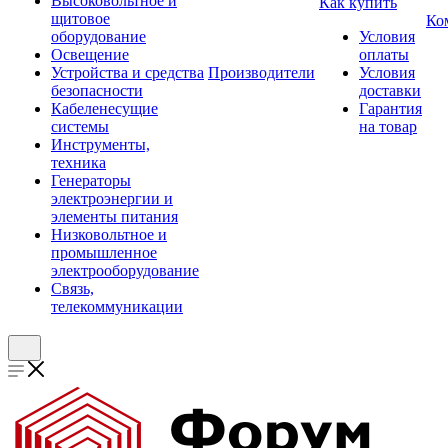
Высоковольтное и
Как купить
щитовое
Ко
оборудование
Условия
Освещение
оплаты
Устройства и средства
Производители
Условия
безопасности
доставки
Кабеленесущие
Гарантия
системы
на товар
Инструменты,
техника
Генераторы
электроэнергии и
элементы питания
Низковольтное и
промышленное
электрооборудование
Связь,
телекоммуникации