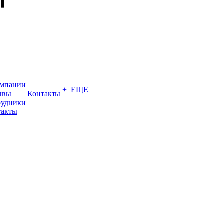
омпании
+ ЕЩЕ
ывы
Контакты
рудники
такты