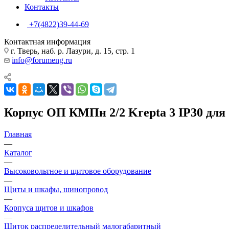
Контакты
+7(4822)39-44-69
Контактная информация
г. Тверь, наб. р. Лазури, д. 15, стр. 1
info@forumeng.ru
Корпус ОП КМПн 2/2 Krepta 3 IP30 для 
Главная
—
Каталог
—
Высоковольтное и щитовое оборудование
—
Щиты и шкафы, шинопровод
—
Корпуса щитов и шкафов
—
Щиток распределительный малогабаритный