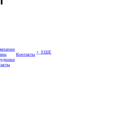
омпании
+ ЕЩЕ
ывы
Контакты
рудники
такты