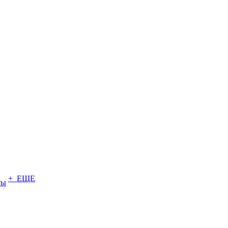
+ ЕЩЕ
ты