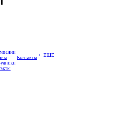
омпании
+ ЕЩЕ
ывы
Контакты
рудники
такты