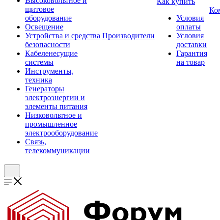
Высоковольтное и
Как купить
щитовое
Ко
оборудование
Условия
Освещение
оплаты
Устройства и средства
Производители
Условия
безопасности
доставки
Кабеленесущие
Гарантия
системы
на товар
Инструменты,
техника
Генераторы
электроэнергии и
элементы питания
Низковольтное и
промышленное
электрооборудование
Связь,
телекоммуникации