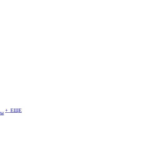
+ ЕЩЕ
ты