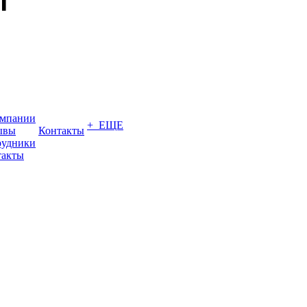
омпании
+ ЕЩЕ
ывы
Контакты
рудники
такты