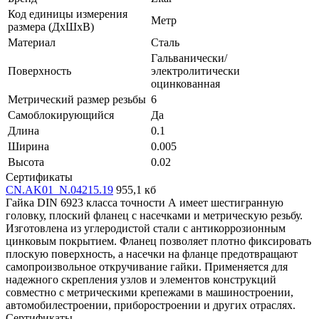
Код единицы измерения
Метр
размера (ДхШхВ)
Материал
Сталь
Гальванически/
Поверхность
электролитически
оцинкованная
Метрический размер резьбы
6
Самоблокирующийся
Да
Длина
0.1
Ширина
0.005
Высота
0.02
Сертификаты
CN.AK01_N.04215.19
955,1 кб
Гайка DIN 6923 класса точности А имеет шестигранную
головку, плоский фланец с насечками и метрическую резьбу.
Изготовлена из углеродистой стали с антикоррозионным
цинковым покрытием. Фланец позволяет плотно фиксировать
плоскую поверхность, а насечки на фланце предотвращают
самопроизвольное откручивание гайки. Применяется для
надежного скрепления узлов и элементов конструкций
совместно с метрическими крепежами в машиностроении,
автомобилестроении, приборостроении и других отраслях.
Сертификаты