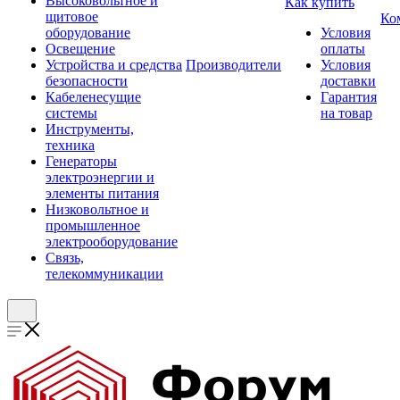
Высоковольтное и
Как купить
щитовое
Ко
оборудование
Условия
Освещение
оплаты
Устройства и средства
Производители
Условия
безопасности
доставки
Кабеленесущие
Гарантия
системы
на товар
Инструменты,
техника
Генераторы
электроэнергии и
элементы питания
Низковольтное и
промышленное
электрооборудование
Связь,
телекоммуникации