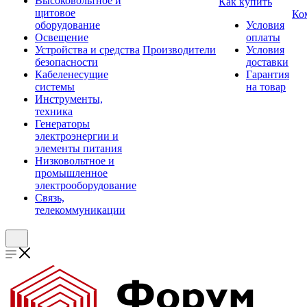
Высоковольтное и
Как купить
щитовое
Ко
оборудование
Условия
Освещение
оплаты
Устройства и средства
Производители
Условия
безопасности
доставки
Кабеленесущие
Гарантия
системы
на товар
Инструменты,
техника
Генераторы
электроэнергии и
элементы питания
Низковольтное и
промышленное
электрооборудование
Связь,
телекоммуникации