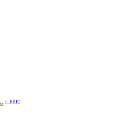
+ ЕЩЕ
ты