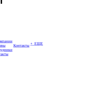
омпании
+ ЕЩЕ
ывы
Контакты
рудники
такты