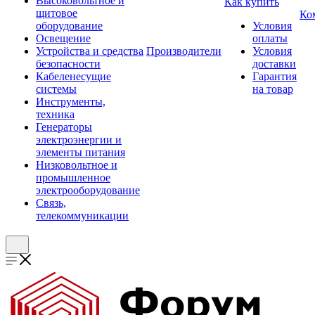
Высоковольтное и
Как купить
щитовое
Ко
оборудование
Условия
Освещение
оплаты
Устройства и средства
Производители
Условия
безопасности
доставки
Кабеленесущие
Гарантия
системы
на товар
Инструменты,
техника
Генераторы
электроэнергии и
элементы питания
Низковольтное и
промышленное
электрооборудование
Связь,
телекоммуникации