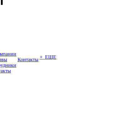
омпании
+ ЕЩЕ
ывы
Контакты
рудники
такты