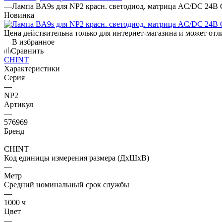
—
Лампа BA9s для NP2 красн. светодиод. матрица AC/DC 24В
Новинка
Цена действительна только для интернет-магазина и может отл
В избранное
Сравнить
CHINT
Характеристики
Серия
—
NP2
Артикул
—
576969
Бренд
—
CHINT
Код единицы измерения размера (ДхШхВ)
—
Метр
Средний номинальный срок службы
—
1000 ч
Цвет
—