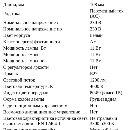
Длина, мм
108 мм
Переменный ток
Род тока
(AC)
Номинальное напряжение с
230 В
Номинальное напряжение по
230 В
Цвет корпуса
Белый
Класс энергоэффективности
A+
Мощность лампы, Вт
11 Вт
Мощность лампы с
11 Вт
Мощность лампы по
11 Вт
С регулятором яркости
Нет
Цоколь
E27
Световой поток
1200 лм
Цветовая температура, К
4000 К
Индекс цветопередачи
80-89 (класс 1В)
Форма колбы лампы
Грушевидная
С дистанционным управлением
Нет
Возможно дистанционное управление
Нет
Цветовая характеристика источника света
Нейтральный
в соответствии с EN 12464-1
3300-5300 K
Исполнение стекла/колбы
Матовый (-ая)