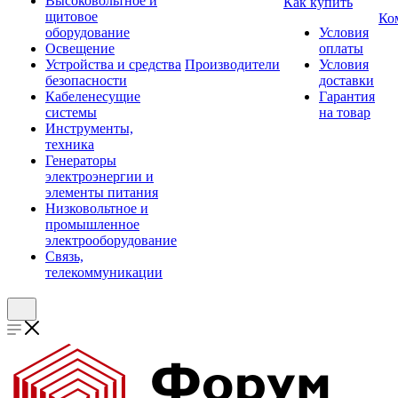
Высоковольтное и
Как купить
щитовое
Ко
оборудование
Условия
Освещение
оплаты
Устройства и средства
Производители
Условия
безопасности
доставки
Кабеленесущие
Гарантия
системы
на товар
Инструменты,
техника
Генераторы
электроэнергии и
элементы питания
Низковольтное и
промышленное
электрооборудование
Связь,
телекоммуникации