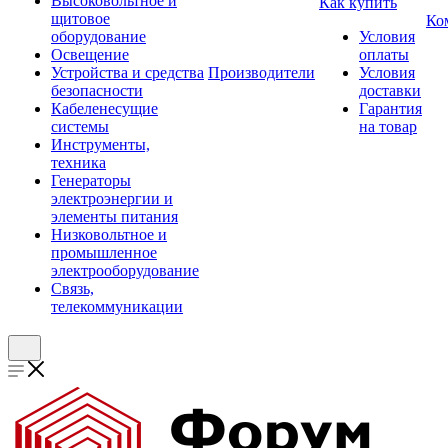
Высоковольтное и
Как купить
щитовое
Ко
оборудование
Условия
Освещение
оплаты
Устройства и средства
Производители
Условия
безопасности
доставки
Кабеленесущие
Гарантия
системы
на товар
Инструменты,
техника
Генераторы
электроэнергии и
элементы питания
Низковольтное и
промышленное
электрооборудование
Связь,
телекоммуникации