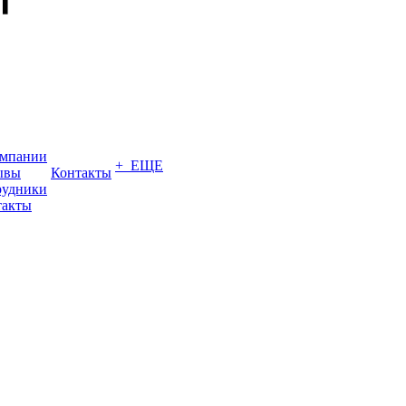
омпании
+ ЕЩЕ
ывы
Контакты
рудники
такты