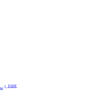
+ ЕЩЕ
ты