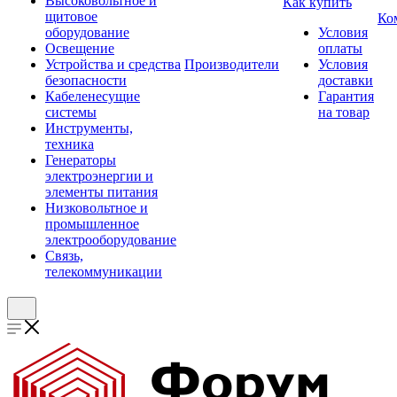
Высоковольтное и
Как купить
щитовое
Ко
оборудование
Условия
Освещение
оплаты
Устройства и средства
Производители
Условия
безопасности
доставки
Кабеленесущие
Гарантия
системы
на товар
Инструменты,
техника
Генераторы
электроэнергии и
элементы питания
Низковольтное и
промышленное
электрооборудование
Связь,
телекоммуникации