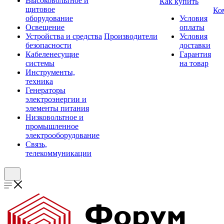
Высоковольтное и
Как купить
щитовое
Ко
оборудование
Условия
Освещение
оплаты
Устройства и средства
Производители
Условия
безопасности
доставки
Кабеленесущие
Гарантия
системы
на товар
Инструменты,
техника
Генераторы
электроэнергии и
элементы питания
Низковольтное и
промышленное
электрооборудование
Связь,
телекоммуникации