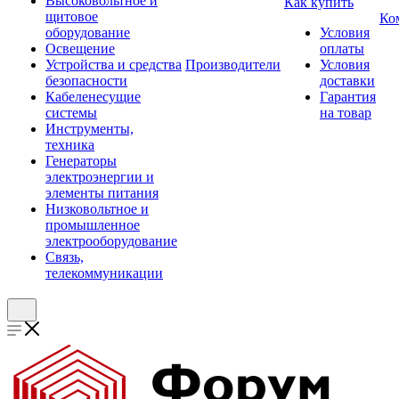
Высоковольтное и
Как купить
щитовое
Ко
оборудование
Условия
Освещение
оплаты
Устройства и средства
Производители
Условия
безопасности
доставки
Кабеленесущие
Гарантия
системы
на товар
Инструменты,
техника
Генераторы
электроэнергии и
элементы питания
Низковольтное и
промышленное
электрооборудование
Связь,
телекоммуникации