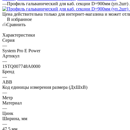
—
Профиль гальванический для каб. секции D=900мм (уп.2ш
Цена действительна только для интернет-магазина и может отл
В избранное
Сравнить
Характеристики
Серия
—
System Pro E Power
Артикул
—
1STQ007748A0000
Бренд
—
ABB
Код единицы измерения размера (ДхШхВ)
—
Метр
Материал
—
Цинк
Ширина, мм
—
47.5 мм