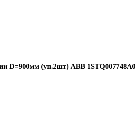
ции D=900мм (уп.2шт) ABB 1STQ007748A