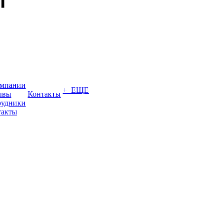
омпании
+ ЕЩЕ
ывы
Контакты
рудники
такты