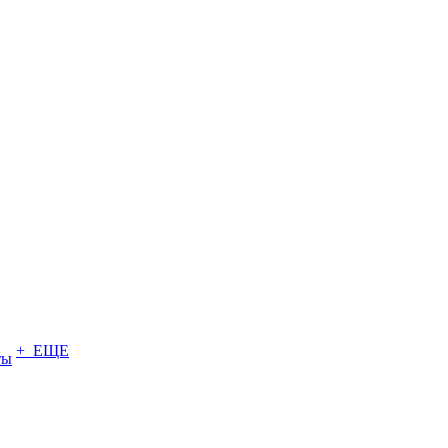
+ ЕЩЕ
ты