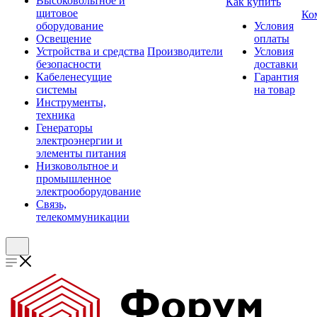
Высоковольтное и
Как купить
щитовое
Ко
оборудование
Условия
Освещение
оплаты
Устройства и средства
Производители
Условия
безопасности
доставки
Кабеленесущие
Гарантия
системы
на товар
Инструменты,
техника
Генераторы
электроэнергии и
элементы питания
Низковольтное и
промышленное
электрооборудование
Связь,
телекоммуникации