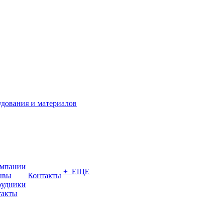
омпании
+ ЕЩЕ
ывы
Контакты
рудники
такты