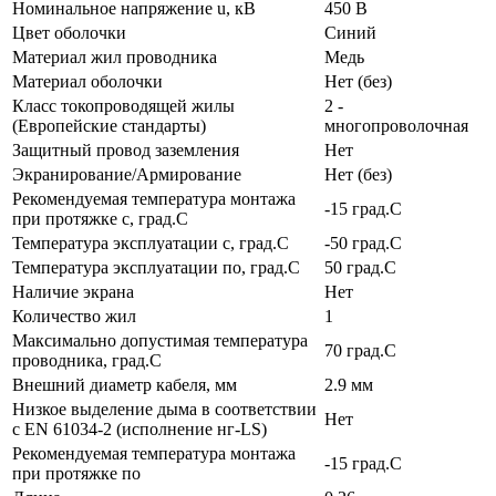
Номинальное напряжение u, кВ
450 В
Цвет оболочки
Синий
Материал жил проводника
Медь
Материал оболочки
Нет (без)
Класс токопроводящей жилы
2 -
(Европейские стандарты)
многопроволочная
Защитный провод заземления
Нет
Экранирование/Армирование
Нет (без)
Рекомендуемая температура монтажа
-15 град.C
при протяжке с, град.C
Температура эксплуатации с, град.C
-50 град.C
Температура эксплуатации по, град.C
50 град.C
Наличие экрана
Нет
Количество жил
1
Максимально допустимая температура
70 град.C
проводника, град.C
Внешний диаметр кабеля, мм
2.9 мм
Низкое выделение дыма в соответствии
Нет
с EN 61034-2 (исполнение нг-LS)
Рекомендуемая температура монтажа
-15 град.C
при протяжке по