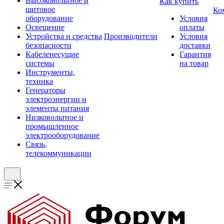
Высоковольтное и
Как купить
щитовое
Ко
оборудование
Условия
Освещение
оплаты
Устройства и средства
Производители
Условия
безопасности
доставки
Кабеленесущие
Гарантия
системы
на товар
Инструменты,
техника
Генераторы
электроэнергии и
элементы питания
Низковольтное и
промышленное
электрооборудование
Связь,
телекоммуникации