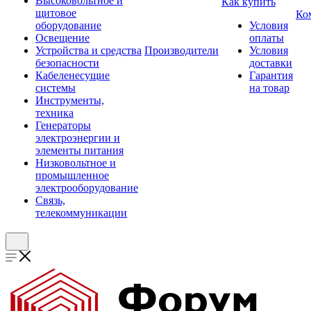
Высоковольтное и
Как купить
щитовое
Ко
оборудование
Условия
Освещение
оплаты
Устройства и средства
Производители
Условия
безопасности
доставки
Кабеленесущие
Гарантия
системы
на товар
Инструменты,
техника
Генераторы
электроэнергии и
элементы питания
Низковольтное и
промышленное
электрооборудование
Связь,
телекоммуникации