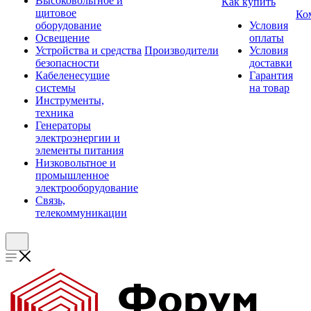
Высоковольтное и
Как купить
щитовое
Ко
оборудование
Условия
Освещение
оплаты
Устройства и средства
Производители
Условия
безопасности
доставки
Кабеленесущие
Гарантия
системы
на товар
Инструменты,
техника
Генераторы
электроэнергии и
элементы питания
Низковольтное и
промышленное
электрооборудование
Связь,
телекоммуникации