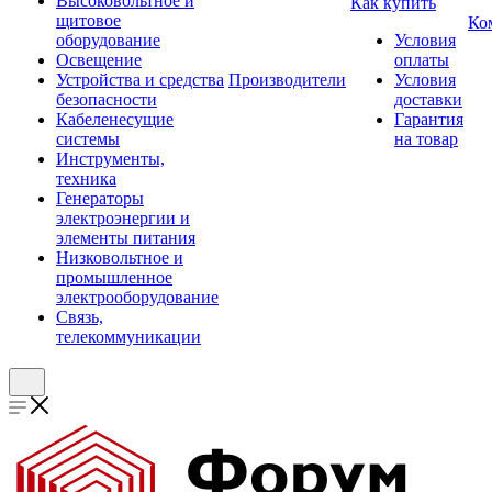
Высоковольтное и
Как купить
щитовое
Ко
оборудование
Условия
Освещение
оплаты
Устройства и средства
Производители
Условия
безопасности
доставки
Кабеленесущие
Гарантия
системы
на товар
Инструменты,
техника
Генераторы
электроэнергии и
элементы питания
Низковольтное и
промышленное
электрооборудование
Связь,
телекоммуникации