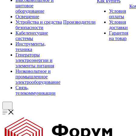
Высоковольтное и
Как купить
щитовое
Ко
оборудование
Условия
Освещение
оплаты
Устройства и средства
Производители
Условия
безопасности
доставки
Кабеленесущие
Гарантия
системы
на товар
Инструменты,
техника
Генераторы
электроэнергии и
элементы питания
Низковольтное и
промышленное
электрооборудование
Связь,
телекоммуникации