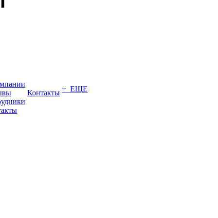
омпании
+ ЕЩЕ
ывы
Контакты
рудники
такты