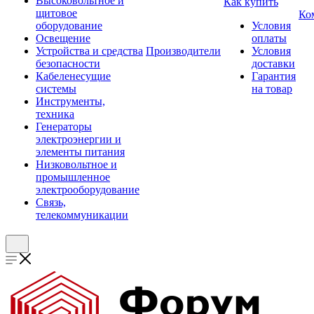
Высоковольтное и
Как купить
щитовое
Ко
оборудование
Условия
Освещение
оплаты
Устройства и средства
Производители
Условия
безопасности
доставки
Кабеленесущие
Гарантия
системы
на товар
Инструменты,
техника
Генераторы
электроэнергии и
элементы питания
Низковольтное и
промышленное
электрооборудование
Связь,
телекоммуникации