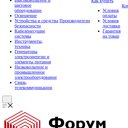
Высоковольтное и
Как купить
щитовое
Ко
оборудование
Условия
Освещение
оплаты
Устройства и средства
Производители
Условия
безопасности
доставки
Кабеленесущие
Гарантия
системы
на товар
Инструменты,
техника
Генераторы
электроэнергии и
элементы питания
Низковольтное и
промышленное
электрооборудование
Связь,
телекоммуникации