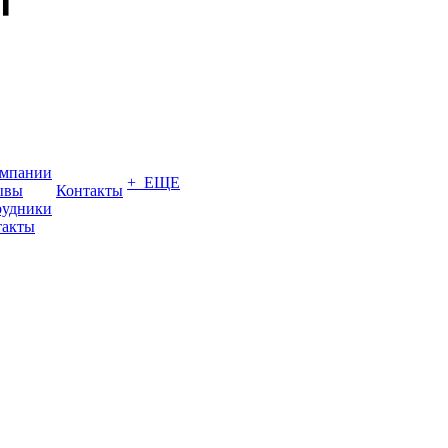
омпании
+ ЕЩЕ
ывы
Контакты
рудники
такты