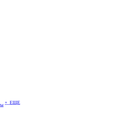
+ ЕЩЕ
ты