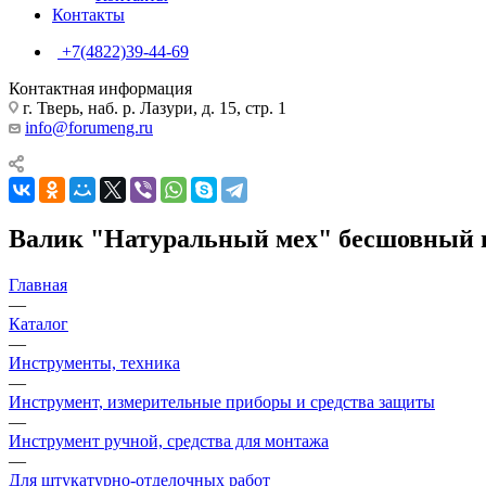
Контакты
+7(4822)39-44-69
Контактная информация
г. Тверь, наб. р. Лазури, д. 15, стр. 1
info@forumeng.ru
Валик "Натуральный мех" бесшовный в
Главная
—
Каталог
—
Инструменты, техника
—
Инструмент, измерительные приборы и средства защиты
—
Инструмент ручной, средства для монтажа
—
Для штукатурно-отделочных работ