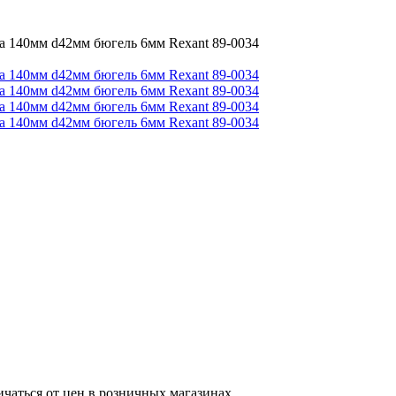
а 140мм d42мм бюгель 6мм Rexant 89-0034
ичаться от цен в розничных магазинах