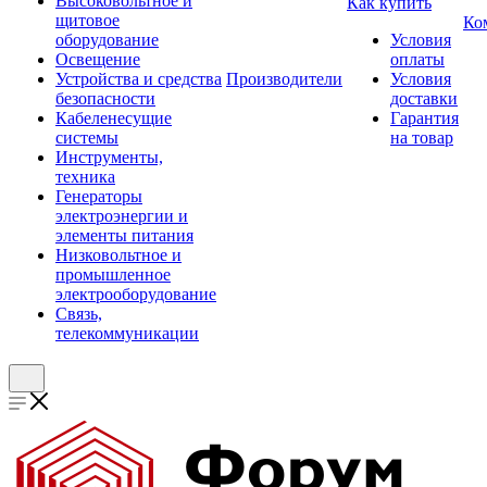
Высоковольтное и
Как купить
щитовое
Ко
оборудование
Условия
Освещение
оплаты
Устройства и средства
Производители
Условия
безопасности
доставки
Кабеленесущие
Гарантия
системы
на товар
Инструменты,
техника
Генераторы
электроэнергии и
элементы питания
Низковольтное и
промышленное
электрооборудование
Связь,
телекоммуникации