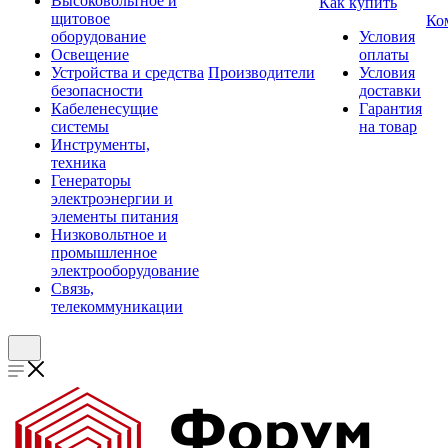
Высоковольтное и
Как купить
щитовое
Ко
оборудование
Условия
Освещение
оплаты
Устройства и средства
Производители
Условия
безопасности
доставки
Кабеленесущие
Гарантия
системы
на товар
Инструменты,
техника
Генераторы
электроэнергии и
элементы питания
Низковольтное и
промышленное
электрооборудование
Связь,
телекоммуникации