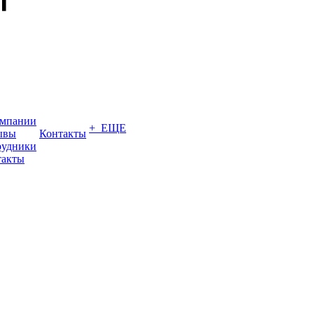
омпании
+ ЕЩЕ
ывы
Контакты
рудники
такты