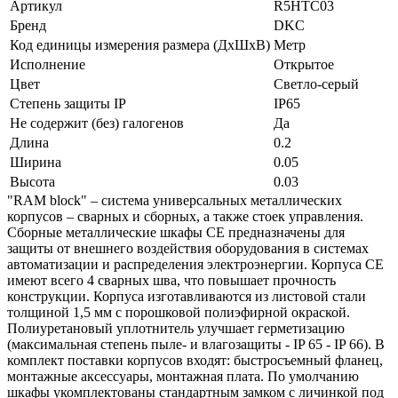
Артикул
R5HTC03
Бренд
DKC
Код единицы измерения размера (ДхШхВ)
Метр
Исполнение
Открытое
Цвет
Светло-серый
Степень защиты IP
IP65
Не содержит (без) галогенов
Да
Длина
0.2
Ширина
0.05
Высота
0.03
"RAM block" – система универсальных металлических
корпусов – сварных и сборных, а также стоек управления.
Сборные металлические шкафы СE предназначены для
защиты от внешнего воздействия оборудования в системах
автоматизации и распределения электроэнергии. Корпуса CE
имеют всего 4 сварных шва, что повышает прочность
конструкции. Корпуса изготавливаются из листовой стали
толщиной 1,5 мм с порошковой полиэфирной окраской.
Полиуретановый уплотнитель улучшает герметизацию
(максимальная степень пыле- и влагозащиты - IP 65 - IP 66). В
комплект поставки корпусов входят: быстросъемный фланец,
монтажные аксессуары, монтажная плата. По умолчанию
шкафы укомплектованы стандартным замком с личинкой под