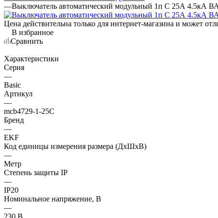
—
Выключатель автоматический модульный 1п C 25А 4.5кА ВА
Цена действительна только для интернет-магазина и может отл
В избранное
Сравнить
Характеристики
Серия
—
Basic
Артикул
—
mcb4729-1-25C
Бренд
—
EKF
Код единицы измерения размера (ДхШхВ)
—
Метр
Степень защиты IP
—
IP20
Номинальное напряжение, В
—
230 В