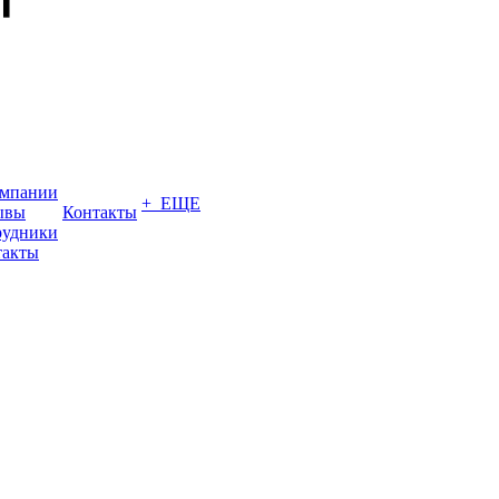
омпании
+ ЕЩЕ
ывы
Контакты
рудники
такты