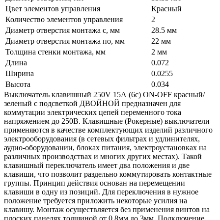
Цвет элементов управления
Красный
Количество элементов управления
2
Диаметр отверстия монтажа с, мм
28.5 мм
Диаметр отверстия монтажа по, мм
22 мм
Толщина стенки монтажа, мм
2 мм
Длина
0.072
Ширина
0.0255
Высота
0.034
Выключатель клавишный 250V 15А (6с) ON-OFF красный/
зеленый с подсветкой ДВОЙНОЙ предназначен для
коммутации электрических цепей переменного тока
напряжением до 250В. Клавишные (Рокерные) выключатели
применяются в качестве комплектующих изделий различного
электрооборудования (в сетевых фильтрах и удлинителях,
аудио-оборудовании, блоках питания, электроустановках на
различных производствах и многих других местах). Такой
клавишный переключатель имеет два положения и две
клавиши, что позволит раздельно коммутировать контактные
группы. Принцип действия основан на перемещении
клавиши в одну из позиций. Для переключения в нужное
положение требуется приложить некоторые усилия на
клавишу. Монтаж осуществляется без применения винтов на
плоских панелях толщиной от 0.8мм до 3мм. Подключение