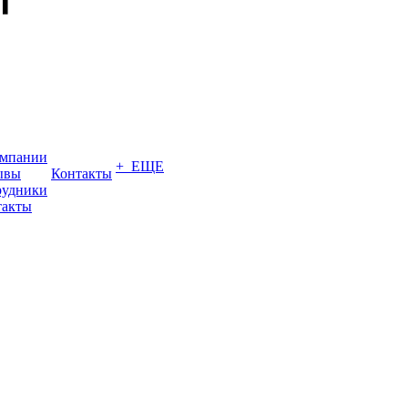
омпании
+ ЕЩЕ
ывы
Контакты
рудники
такты