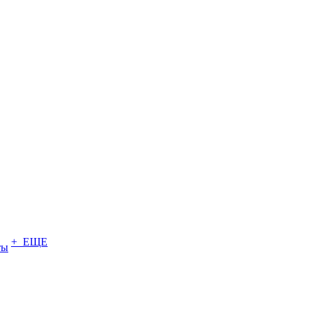
+ ЕЩЕ
ты