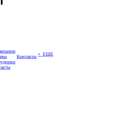
омпании
+ ЕЩЕ
ывы
Контакты
рудники
такты