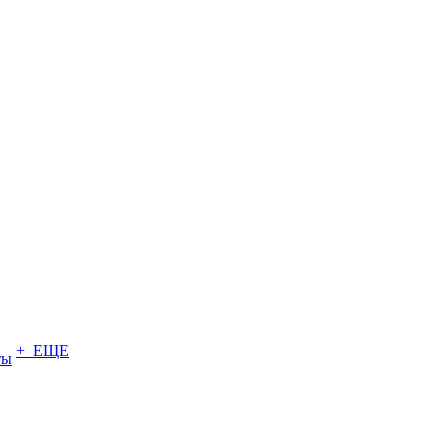
+ ЕЩЕ
ты