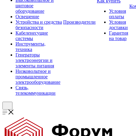
Высоковольтное и
Как купить
щитовое
Ко
оборудование
Условия
Освещение
оплаты
Устройства и средства
Производители
Условия
безопасности
доставки
Кабеленесущие
Гарантия
системы
на товар
Инструменты,
техника
Генераторы
электроэнергии и
элементы питания
Низковольтное и
промышленное
электрооборудование
Связь,
телекоммуникации