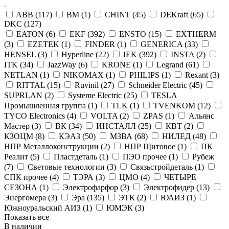
ABB (
117
)
BM (
1
)
CHINT (
45
)
DEKraft (
65
)
DKC (
127
)
EATON (
6
)
EKF (
392
)
ENSTO (
15
)
EXTHERM
(
3
)
EZETEK (
1
)
FINDER (
1
)
GENERICA (
33
)
HENSEL (
3
)
Hyperline (
22
)
IEK (
392
)
INSTA (
2
)
ITK (
34
)
JazzWay (
6
)
KRONE (
1
)
Legrand (
61
)
NETLAN (
1
)
NIKOMAX (
1
)
PHILIPS (
1
)
Rexant (
3
)
RITTAL (
15
)
Ruvinil (
27
)
Schneider Electric (
45
)
SUPRLAN (
2
)
Systeme Electric (
25
)
TESLA
Промышленная группа (
1
)
TLK (
1
)
TVENKOM (
12
)
TYCO Electronics (
4
)
VOLTA (
2
)
ZPAS (
1
)
Альянс
Мастер (
3
)
ВК (
34
)
ИНСТАЛЛ (
25
)
КВТ (
2
)
КЗОЦМ (
8
)
КЭАЗ (
50
)
МЗВА (
68
)
НИЛЕД (
48
)
НПР Металлоконструкции (
2
)
НПР Щитовое (
1
)
ПК
Реалит (
5
)
Пластдеталь (
1
)
ПЭО прочее (
1
)
Рубеж
(
7
)
Световые технологии (
3
)
Связьстройдеталь (
1
)
СПК прочее (
4
)
ТЭРА (
3
)
ЦМО (
4
)
ЧЕТЫРЕ
СЕЗОНА (
1
)
Электрофарфор (
3
)
Электрофидер (
13
)
Энергомера (
3
)
Эра (
135
)
ЭТК (
2
)
ЮАИЗ (
1
)
Южноуральский АИЗ (
1
)
ЮМЭК (
3
)
Показать все
В наличии