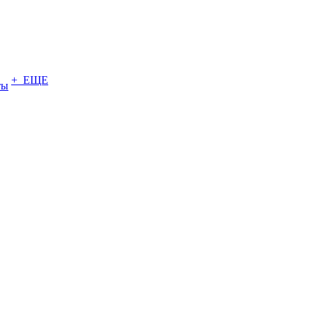
+ ЕЩЕ
ты