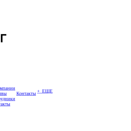
омпании
+ ЕЩЕ
ывы
Контакты
рудники
такты