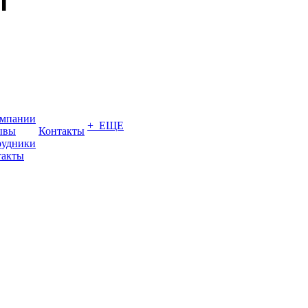
омпании
+ ЕЩЕ
ывы
Контакты
рудники
такты