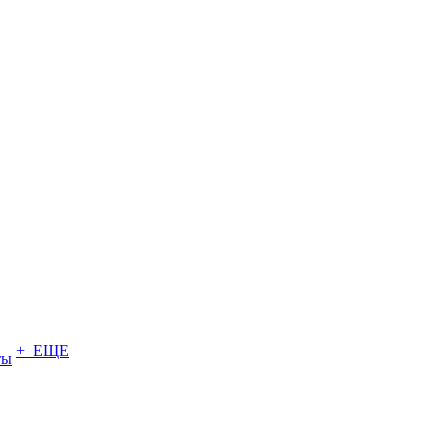
+ ЕЩЕ
ты