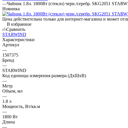
—
Чайник 1.8л. 1800Вт (стекло) черн./серебр. SKG2051 STAR
Новинка
Цена действительна только для интернет-магазина и может отл
В избранное
Сравнить
STARWIND
Характеристики
Артикул
—
1507375
Бренд
—
STARWIND
Код единицы измерения размера (ДхШхВ)
—
Метр
Объем, мл
—
1.8 л
Мощность, Вт/кв.м
—
1800 Вт
Длина
—