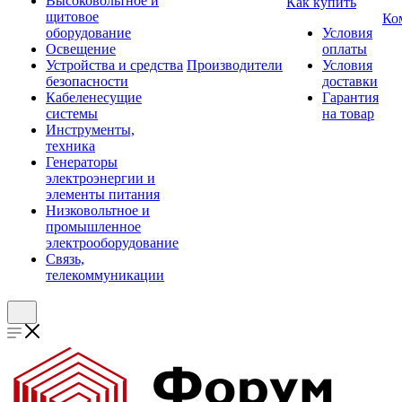
Высоковольтное и
Как купить
щитовое
Ко
оборудование
Условия
Освещение
оплаты
Устройства и средства
Производители
Условия
безопасности
доставки
Кабеленесущие
Гарантия
системы
на товар
Инструменты,
техника
Генераторы
электроэнергии и
элементы питания
Низковольтное и
промышленное
электрооборудование
Связь,
телекоммуникации