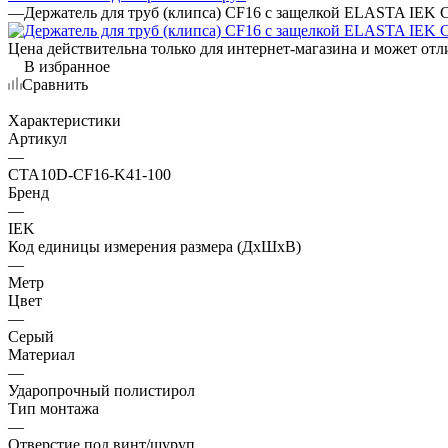
—
Держатель для труб (клипса) CF16 с защелкой ELASTA IEK
Цена действительна только для интернет-магазина и может отл
В избранное
Сравнить
Характеристики
Артикул
—
CTA10D-CF16-K41-100
Бренд
—
IEK
Код единицы измерения размера (ДхШхВ)
—
Метр
Цвет
—
Серый
Материал
—
Ударопрочный полистирол
Тип монтажа
—
Отверстие под винт/шуруп