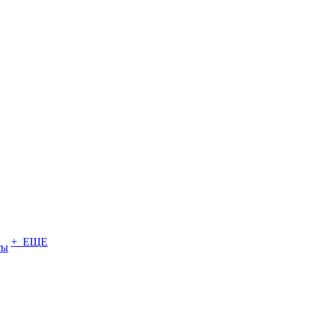
+ ЕЩЕ
ты