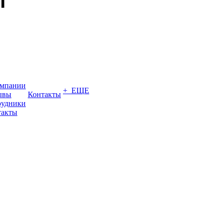
омпании
+ ЕЩЕ
ывы
Контакты
рудники
такты