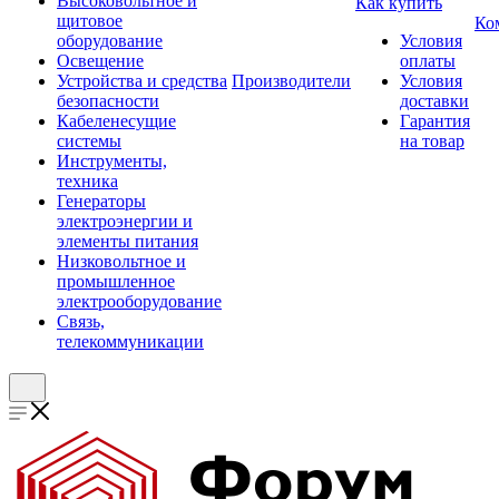
Высоковольтное и
Как купить
щитовое
Ко
оборудование
Условия
Освещение
оплаты
Устройства и средства
Производители
Условия
безопасности
доставки
Кабеленесущие
Гарантия
системы
на товар
Инструменты,
техника
Генераторы
электроэнергии и
элементы питания
Низковольтное и
промышленное
электрооборудование
Связь,
телекоммуникации