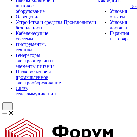
Высоковольтное и
Как купить
щитовое
Ко
оборудование
Условия
Освещение
оплаты
Устройства и средства
Производители
Условия
безопасности
доставки
Кабеленесущие
Гарантия
системы
на товар
Инструменты,
техника
Генераторы
электроэнергии и
элементы питания
Низковольтное и
промышленное
электрооборудование
Связь,
телекоммуникации