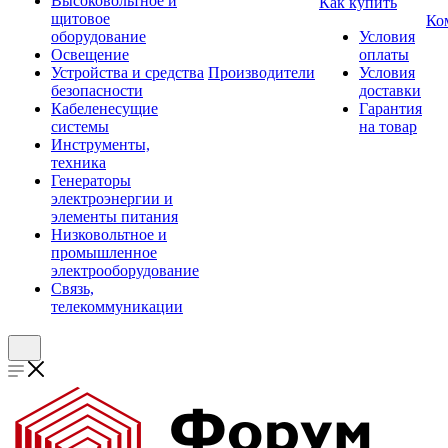
Высоковольтное и
Как купить
щитовое
Ко
оборудование
Условия
Освещение
оплаты
Устройства и средства
Производители
Условия
безопасности
доставки
Кабеленесущие
Гарантия
системы
на товар
Инструменты,
техника
Генераторы
электроэнергии и
элементы питания
Низковольтное и
промышленное
электрооборудование
Связь,
телекоммуникации