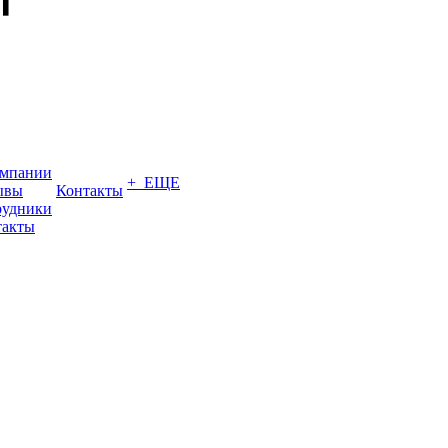
омпании
+ ЕЩЕ
ывы
Контакты
рудники
такты